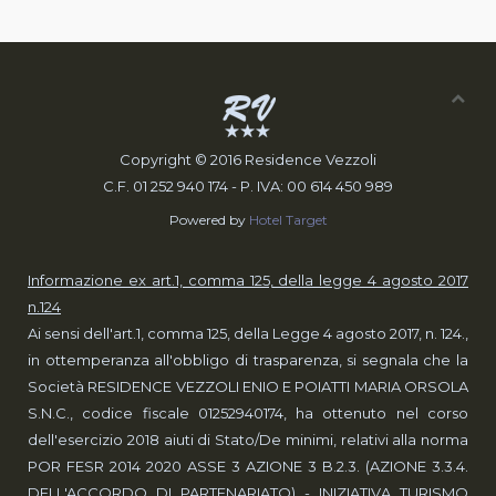
Copyright © 2016 Residence Vezzoli
C.F. 01 ­252 940 174 - P. IVA: 00 ­614 450 989
Powered by
Hotel Target
Informazione ex art.1, comma 125, della legge 4 agosto 2017
n.124
Ai sensi dell'art.1, comma 125, della Legge 4 agosto 2017, n. 124.,
in ottemperanza all'obbligo di trasparenza, si segnala che la
Società RESIDENCE VEZZOLI ENIO E POIATTI MARIA ORSOLA
S.N.C., codice fiscale 01252940174, ha ottenuto nel corso
dell'esercizio 2018 aiuti di Stato/De minimi, relativi alla norma
POR FESR 2014 2020 ASSE 3 AZIONE 3 B.2.3. (AZIONE 3.3.4.
DELL'ACCORDO DI PARTENARIATO) - INIZIATIVA TURISMO