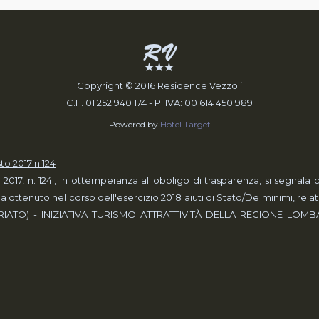
Copyright © 2016 Residence Vezzoli
C.F. 01 ­252 940 174 - P. IVA: 00 ­614 450 989
Powered by
Hotel Target
to 2017 n.124
o 2017, n. 124., in ottemperanza all'obbligo di trasparenza, si seg
 ottenuto nel corso dell'esercizio 2018 aiuti di Stato/De minimi, re
IATO) - INIZIATIVA TURISMO ATTRATTIVITÀ DELLA REGIONE LOMBARD