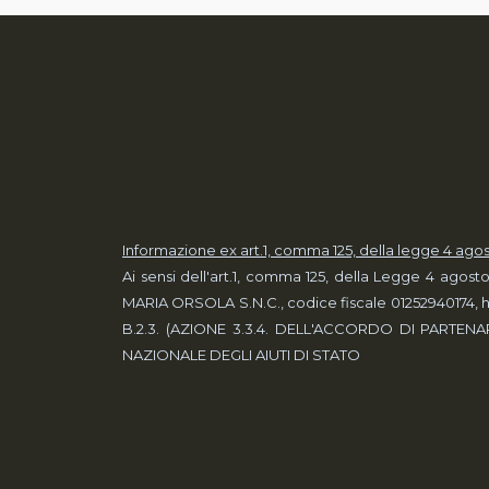
Informazione ex art.1, comma 125, della legge 4 agos
Ai sensi dell'art.1, comma 125, della Legge 4 agost
MARIA ORSOLA S.N.C., codice fiscale 01252940174, ha
B.2.3. (AZIONE 3.3.4. DELL'ACCORDO DI PARTENAR
NAZIONALE DEGLI AIUTI DI STATO